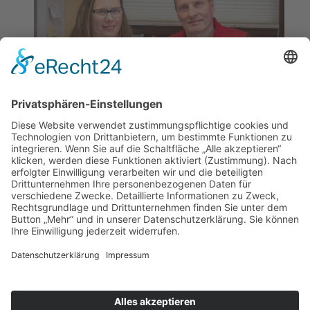
Malermeister Gundolf Reinhardt und Corinna Hille
(Büro)
Seifarth - Maler- und Lackierermeisterbetrieb
Inh.: Gundolf Reinhardt e.K. • Augustental 1 • 37520
Osterode am Harz
Tel.: 05522-920592 • Fax: 05522-920593 • E-Mail: