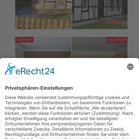
VORHER
NACHHER