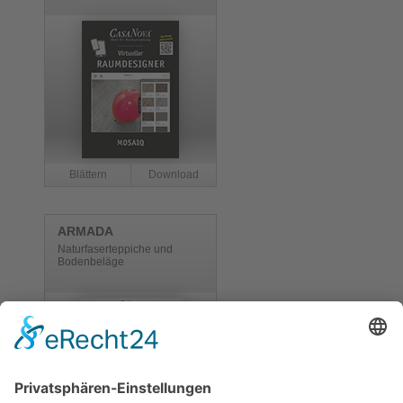
ARMADA
Naturfaserteppiche und
Bodenbeläge